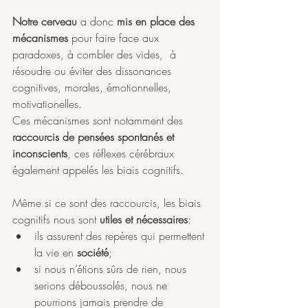
Notre cerveau
 a donc 
mis en place des 
mécanismes 
pour faire face aux 
paradoxes, à combler des vides,  à 
résoudre ou éviter des dissonances 
cognitives, morales, émotionnelles, 
motivationelles.  
Ces mécanismes sont notamment des 
raccourcis de pensées spontanés et 
inconscients
, ces réflexes cérébraux 
également appelés les biais cognitifs. 
Même si ce sont des raccourcis, les biais 
cognitifs nous sont 
utiles et nécessaires
:
ils assurent des repères qui permettent 
la vie en 
société
;
si nous n’étions sûrs de rien, nous 
serions déboussolés, nous ne 
pourrions jamais prendre de 