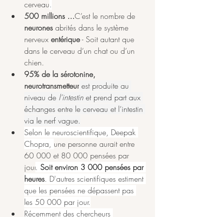
cerveau
.
500 millions ...
C’est le nombre de 
neurones
 abrités dans le système 
nerveux 
entérique
 - Soit autant que 
dans le cerveau d’un chat ou d’un 
chien.
95% de la sérotonine, 
neurotransmetteur
 est produite au 
niveau de 
l’intestin
 et prend part aux 
échanges entre le cerveau et l’intestin 
via le nerf vague.
Selon le neuroscientifique, Deepak 
Chopra, 
une personne aurait entre 
60 000 et 80 000 pensées par 
jour
. 
Soit environ 3 000 pensées par 
heures
. D'autres scientifiques estiment 
que les pensées ne dépassent pas 
les 50 000 par jour.
Récemment des chercheurs 