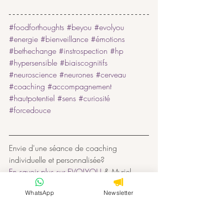
#foodforthoughts
#beyou
#evolyou
#energie
#bienveillance
#émotions
#bethechange
#instrospection
#hp
#hypersensible
#biaiscognitifs
#neuroscience
#neurones
#cerveau
#coaching
#accompagnement
#hautpotentiel
#sens
#curiosité
#forcedouce
Envie d'une séance de coaching 
individuelle et personnalisée? 
En savoir plus sur EVOLYOU
 & Myriel
WhatsApp
Newsletter
Compréhension de Soi, de l'Autre
Équilibre