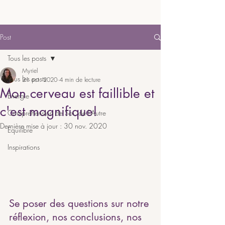
Post
Tous les posts
Myriel
Tous les posts
21 oct. 2020
4 min de lecture
Mon cerveau est faillible et
Énergie
c'est magnifique!
Compréhension de Soi, de l'Autre
Dernière mise à jour :
30 nov. 2020
Équilibre
Inspirations
Se poser des questions sur notre 
réflexion, nos conclusions, nos 