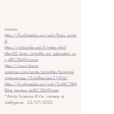
sources:
https://fr.wikipedia.org/wiki/Biais_cogni
tif
https://wikiagile.cesi.fr/index.php?
title=20_biais_cognitifs_qui_sabordent_vo
s_d%C3%A9cisions
https://www.futura-
sciences.com/sante/actualites/biologie-
votre-cerveau-15-chiffres-cles-51904/
https://fr.wikipedia.org/wiki/Syst%C3%A
8me_nerveux_ent%C3%A9rique
*Article Sciences & Vie - cerveau et 
intelligence   22/07/2020