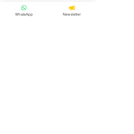
WhatsApp
Newsletter
5190 Balâtre,
Jemeppe-sur-Sambre, Province de
Namur, Belgique
Proche de Gembloux, Sombreffe,
Temploux
Envie d’une dose d’inspiration et
de mieux-être ?