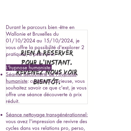
Durant le parcours bien -être en
Wallonie et Bruxelles du
01/10/2024 au 15/10/2024, je
vous offre la possibilité d'explorer 2
Rien à réserver
pratiques, à petits prix.
pour l'instant.
L'hypnose humaniste:
Revenez nous voir
Séance découverte de l'hypnose
bientôt.
humaniste
: curieux ou curieuse, vous
souhaitez savoir ce que c'est, je vous
offre une séance découverte à prix
réduit.
Séance nettoyage transgénérationnel:
vous avez l'impression de revivre des
cycles dans vos relations pro, perso,