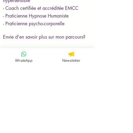
hypersensible
- Coach certifiée et accréditée EMCC
- Praticienne Hypnose Humaniste
- Praticienne psycho-corporelle
Envie d'en savoir plus sur mon parcours?
En savoir plus
WhatsApp
Newsletter
5190 Balâtre,
Jemeppe-sur-Sambre, Province de
Namur, Belgique