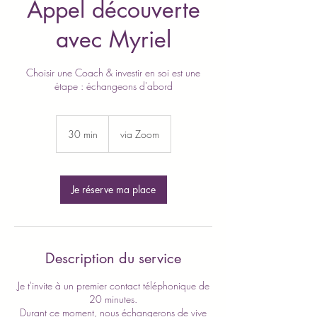
Appel découverte
avec Myriel
Choisir une Coach & investir en soi est une
étape : échangeons d'abord
30 min
3
via Zoom
0
m
i
n
Je réserve ma place
Description du service
Je t'invite à un premier contact téléphonique de
20 minutes.
Durant ce moment, nous échangerons de vive